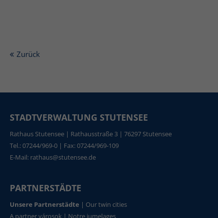
Zurück
STADTVERWALTUNG STUTENSEE
Rathaus Stutensee | Rathausstraße 3 | 76297 Stutensee
Tel.: 07244/969-0 | Fax: 07244/969-109
E-Mail:
rathaus@stutensee.de
PARTNERSTÄDTE
Unsere Partnerstädte
|
Our twin cities
A partner városok
|
Notre jumelages