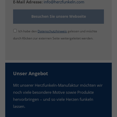
E-Mail Adresse:
info@herzfunkeln.com
info@yourdomain.com
About us
Besuchen Sie unsere Webseite
Lorem ipsum dolor sit amet, consectetuer
Ich habe den
Datenschutzhinweis
gelesen und möchte
adipiscing elit.
durch Klicken zur externen Seite weitergeleitet werden.
Aenean commodo ligula eget dolor. Aenean massa.
Cum sociis natoque penatibus et magnis dis
parturient montes, nascetur ridiculus mus. Donec
quam felis, ultricies nec.
Unser Angebot
Mit unserer Herzfunkeln-Manufaktur möchten wir
noch viele besondere Motive sowie Produkte
hervorbringen – und so viele Herzen funkeln
lassen.