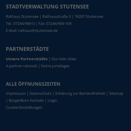
STADTVERWALTUNG STUTENSEE
Rathaus Stutensee | Rathausstraße 3 | 76297 Stutensee
Tel.: 07244/969-0 | Fax: 07244/969-109
E-Mail:
rathaus@stutensee.de
PARTNERSTÄDTE
Unsere Partnerstädte
|
Our twin cities
A partner városok
|
Notre jumelages
ALLE ÖFFNUNGSZEITEN
Impressum
|
Datenschutz
|
Erklärung zur Barrierefreiheit
|
Sitemap
|
BürgerBüro Kontakt
|
Login
Cookie-Einstellungen